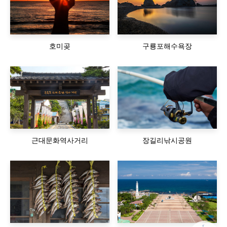
호미곶
구룡포해수욕장
근대문화역사거리
장길리낚시공원