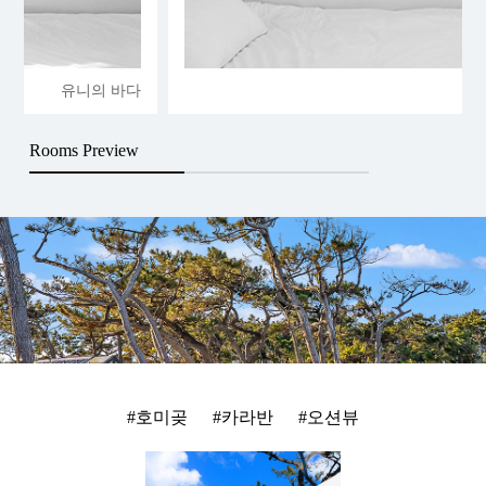
다
유니의 바다
Rooms Preview
#호미곶
#카라반
#오션뷰