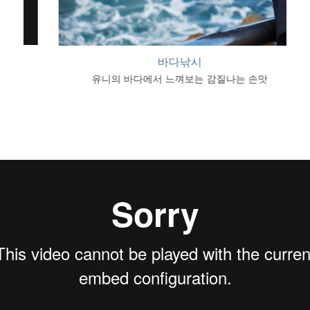
바다낚시
유니의 바다에서 느껴보는 감질나는 손맛