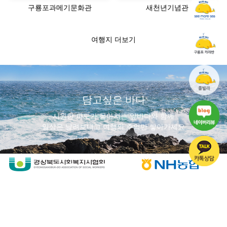
구룡포과메기문화관
새천년기념관
여행지 더보기
담고싶은 바다
시원한 파도가 몰아치는 앞바다와 함께
일상은 날려보내고 여행의 추억만 쌓아가세요
무드있는 바비큐
냉난방기가 구비되어 더 쾌적한